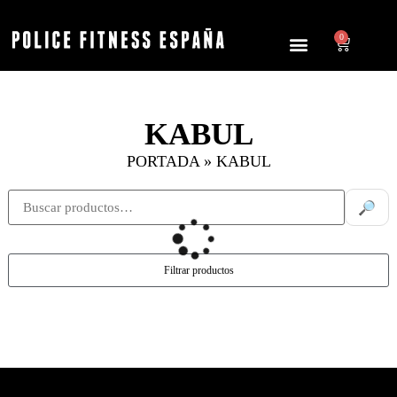
0
KABUL
PORTADA
»
KABUL
🔎
Filtrar productos