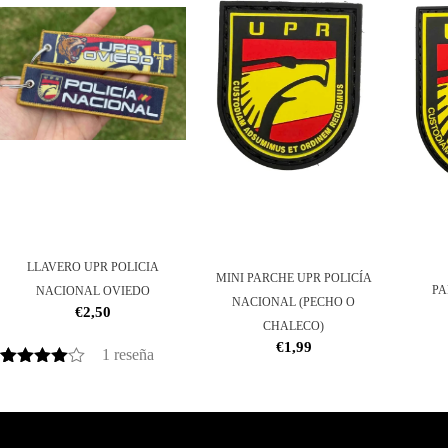
LLAVERO UPR POLICIA
MINI PARCHE UPR POLICÍA
PA
NACIONAL OVIEDO
NACIONAL (PECHO O
€
2,50
CHALECO)
€
1,99
1
reseña
Valorado
1
con
4.00
de 5 en
base a
valoración