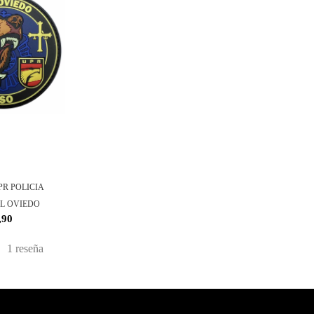
PR POLICIA
L OVIEDO
,90
1
reseña