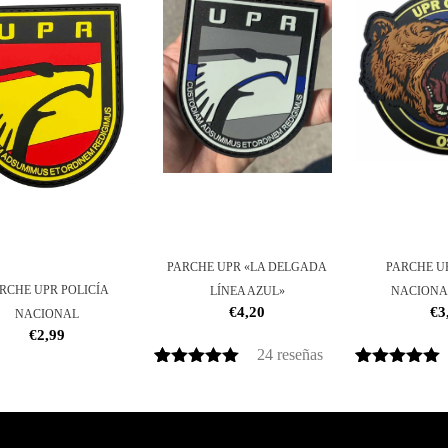
PARCHE UPR «LA DELGADA
PARCHE U
RCHE UPR POLICÍA
LÍNEA AZUL»
NACIONA
€
4,20
€
3
NACIONAL
€
2,99
24
reseñas
Valorado
24
Valorado
1
con
5.00
de
con
5.00
de
5 en base
5 en base
a
a
valoración
valoracione
de un